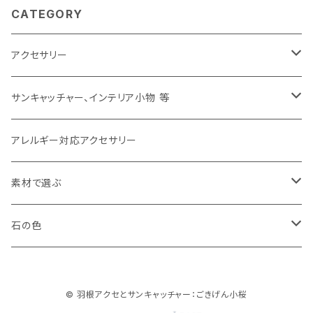
CATEGORY
アクセサリー
ピアス
サンキャッチャー、インテリア小物 等
イヤリング
サンキャッチャー
アレルギー対応アクセサリー
イヤカフ
バッグチャーム、キーホルダー
素材で選ぶ
ブローチ
その他
羽根（フェザー）
石の色
リング
天然石
白、クリア（white,clear）
© 羽根アクセとサンキャッチャー：ごきげん小桜
クリスタル（水晶）
ネックレス、チョーカー
その他の素材
黒（black）