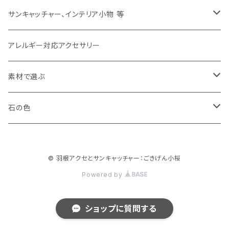
ピアス
サンキャッチャー、インテリア小物 等
イヤリング
サンキャッチャー
アレルギー対応アクセサリー
イヤカフ
バッグチャーム、キーホルダー
素材で選ぶ
ブローチ
その他
羽根（フェザー）
石の色
リング
天然石
白、クリア（white,clear）
© 羽根アクセとサンキャッチャー：ごきげん小桜
クリスタル（水晶）
ネックレス、チョーカー
その他の素材
黒（black）
Powered by
パール（真珠）
セット
青、紺（blue,navy）
ショップに質問する
ペリドット