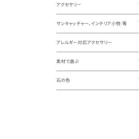
アクセサリー
ピアス
サンキャッチャー、インテリア小物 等
イヤリング
サンキャッチャー
アレルギー対応アクセサリー
イヤカフ
バッグチャーム、キーホルダー
素材で選ぶ
ブローチ
その他
羽根（フェザー）
石の色
リング
天然石
白、クリア（white,clear）
クリスタル（水晶）
ネックレス、チョーカー
その他の素材
黒（black）
パール（真珠）
セット
青、紺（blue,navy）