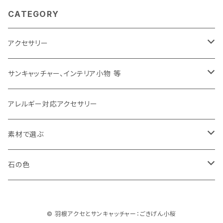
CATEGORY
アクセサリー
ピアス
サンキャッチャー、インテリア小物 等
イヤリング
サンキャッチャー
アレルギー対応アクセサリー
イヤカフ
バッグチャーム、キーホルダー
素材で選ぶ
ブローチ
その他
羽根（フェザー）
石の色
リング
天然石
白、クリア（white,clear）
© 羽根アクセとサンキャッチャー：ごきげん小桜