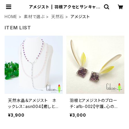
アメジスト | 羽根アクセとサンキャッ
チャー：ごきげん小桜
HOME
素材で選ぶ
天然石
アメジスト
ITEM LIST
天然水晶＆アメジスト ネ
羽根とアメジストのブロー
ックレス：asn004【癒しと安
チ：afb-002【守護、心の平
心感、穏やかな愛情】
和】
¥3,900
¥3,000