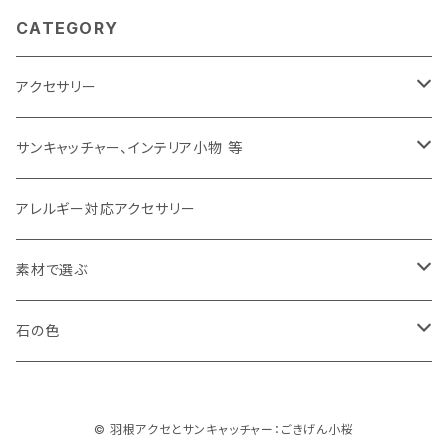
CATEGORY
アクセサリー
ピアス
サンキャッチャー、インテリア小物 等
イヤリング
サンキャッチャー
アレルギー対応アクセサリー
イヤカフ
バッグチャーム、キーホルダー
素材で選ぶ
ブローチ
その他
羽根（フェザー）
石の色
リング
天然石
白、クリア（white,clear）
© 羽根アクセとサンキャッチャー：ごきげん小桜