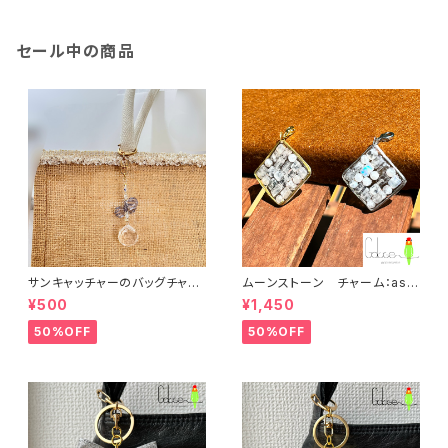
セール中の商品
サンキャッチャーのバッグチャー
ムーンストーン チャーム：aso
ム：bbc004
002【恋愛成就、魅力アップに】
¥500
¥1,450
50%OFF
50%OFF