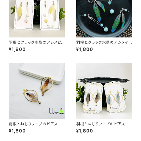
羽根とクラック水晶のアシメピア
羽根とクラック水晶のアシメイヤ
ス／イヤリング：黄 afp005YE
リング：黒＆緑 afp005BK【浄
¥1,800
¥1,800
【浄化・願いが叶う?!】《アレルギ
化・願いが叶う?!】《アレルギー対
ー対応》
応》
羽根とねじりフープのピアス／
羽根とねじりフープのピアス／
イヤリング：茶系 afpy009BR
イヤリング：青系 afpy009BL
¥1,800
¥1,800
《アレルギー対応》
《アレルギー対応》