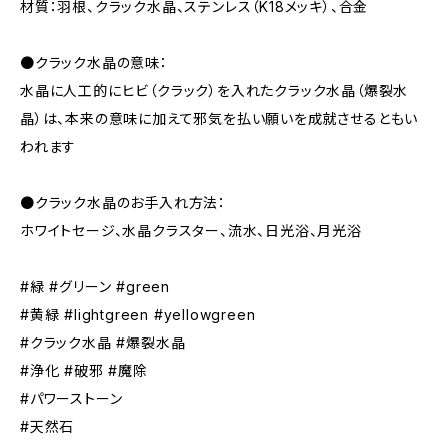
材質：羽根、クラック水晶、ステンレス（K18メッキ）、合金
●クラック水晶の意味：
水晶に人工的にヒビ（クラック）を入れたクラック水晶（爆裂水
晶）は、本来の意味に加えて邪気を払い願いを成就させるともい
われます
●クラック水晶のお手入れ方法：
ホワイトセージ、水晶クラスター、流水、日光浴、月光浴
#緑 #グリーン #green
#黄緑 #lightgreen #yellowgreen
#クラック水晶 #爆裂水晶
#浄化 #破邪 #魔除
#パワーストーン
#天然石