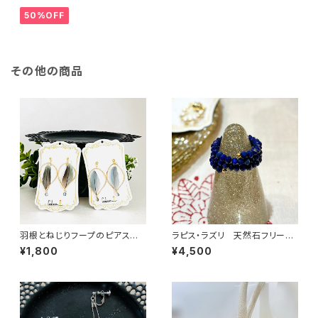
2S005【癒しのお守り】
50%OFF
その他の商品
羽根とねじりフープのピアス／
ラピス・ラズリ 天然石フリーサ
イヤリング：青系 afpy009BL
イズリング：asr-003
¥1,800
¥4,500
《アレルギー対応》