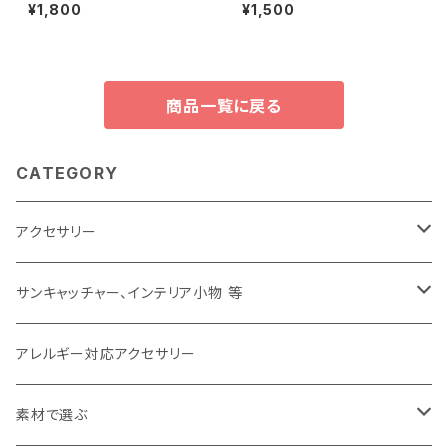
イヤリング：白 afpy-010ＷＨ
0【浄化・願いが叶う?!】《アレル
¥1,800
¥1,500
《アレルギー対応》
ギー対応》
商品一覧に戻る
CATEGORY
アクセサリー
ピアス
サンキャッチャー、インテリア小物 等
イヤリング
サンキャッチャー
アレルギー対応アクセサリー
イヤカフ
バッグチャーム、キーホルダー
素材で選ぶ