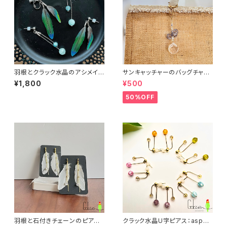
羽根とクラック水晶のアシメイヤ
サンキャッチャーのバッグチャー
リング：黒＆緑 afp005BK【浄
ム：bbc004
¥1,800
¥500
化・願いが叶う?!】《アレルギー対
応》
50%OFF
羽根と石付きチェーンのピアス/
クラック水晶U字ピアス：asp01