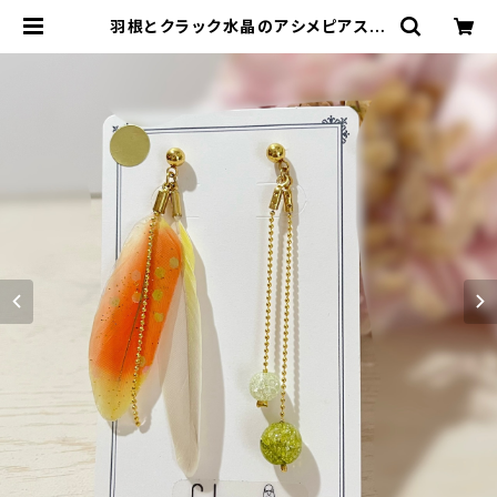
羽根とクラック水晶のアシメピアス／
イヤリング：オレンジ afpy005OR
【浄化・願いが叶う?!】《アレルギー対
応》 | 羽根アクセとサンキャッチャー：
ごきげん小桜