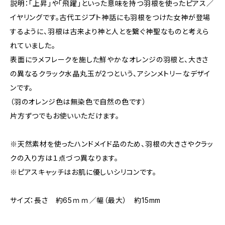
説明：「上昇」や「飛躍」といった意味を持つ羽根を使ったピアス／
イヤリングです。古代エジプト神話にも羽根をつけた女神が登場
するように、羽根は古来より神と人とを繋ぐ神聖なものと考えら
れていました。
表面にラメフレークを施した鮮やかなオレンジの羽根と、大きさ
の異なるクラック水晶丸玉が2つという、アシンメトリーなデザイ
ンです。
（羽のオレンジ色は無染色で自然の色です）
片方ずつでもお使いいただけます。
※天然素材を使ったハンドメイド品のため、羽根の大きさやクラッ
クの入り方は１点づつ異なります。
※ピアスキャッチはお肌に優しいシリコンです。
サイズ：長さ 約65ｍｍ／幅（最大） 約15mm