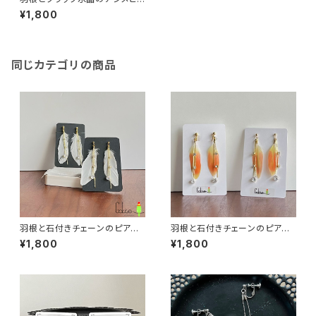
ス／イヤリング：オレンジ afpy
¥1,800
005OR【浄化・願いが叶う?!】
《アレルギー対応》
同じカテゴリの商品
羽根と石付きチェーンのピアス/
羽根と石付きチェーンのピアス/
イヤリング：白 afpy-010ＷＨ
イヤリング：オレンジ afpy-01
¥1,800
¥1,800
《アレルギー対応》
0OR《アレルギー対応》