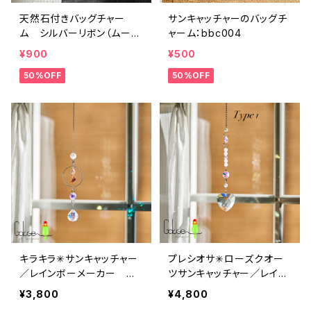
天然石付きバッグチャー
サンキャッチャーのバッグチ
ム シルバーリボン（ムーン
ャーム：bbc004
ストーン）：bbc001S005
¥900
¥500
【癒しのお守り】
50%OFF
50%OFF
キラキラ✳︎サンキャッチャー
プレシオサ✳︎ローズクオー
／レインボーメーカー 月
ツサンキャッチャー／レイン
と星：bsc004
ボーメーカー ハート(2タ
¥3,800
¥4,800
イプ)：bsc003