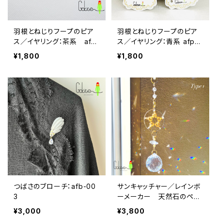
羽根とねじりフープのピア
羽根とねじりフープのピア
ス／イヤリング：茶系 afp
ス／イヤリング：青系 afpy
y009BR《アレルギー対応》
009BL《アレルギー対応》
¥1,800
¥1,800
つばさのブローチ：afb-00
サンキャッチャー／レインボ
3
ーメーカー 天然石のペン
タグラム：bsc-007
¥3,000
¥3,800