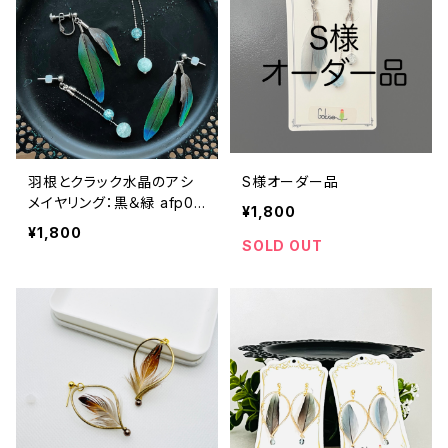
羽根とクラック水晶のアシ
S様オーダー品
メイヤリング：黒＆緑 afp00
¥1,800
5BK【浄化・願いが叶う?!】
¥1,800
《アレルギー対応》
SOLD OUT