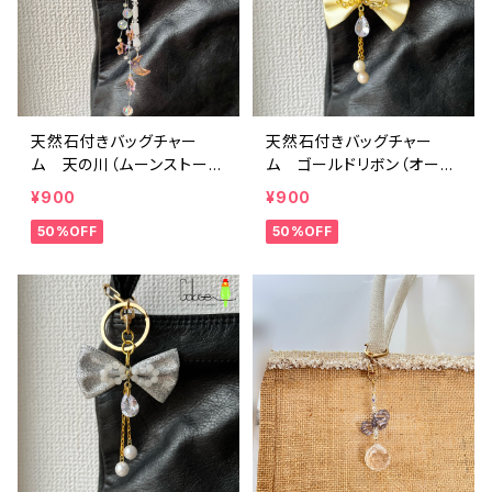
天然石付きバッグチャー
天然石付きバッグチャー
ム 天の川（ムーンストー
ム ゴールドリボン（オーラ
ン）：bbc002S005【癒しの
水晶）：bbc001S001【浄化
¥900
¥900
お守り】
のお守り】
50%OFF
50%OFF