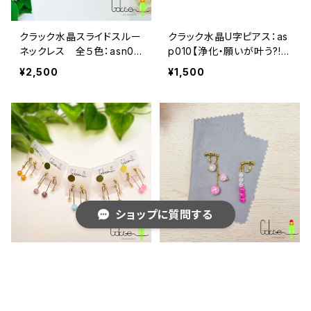
クラック水晶スライドスルー
クラック水晶U字ピアス：as
ネックレス 全５色：asn00
p010【浄化・願いが叶う?!】
3【浄化・願いが叶う?!】《ア
《アレルギー対応》
¥2,500
¥1,500
レルギー対応》
ショップに質問する
クラック水晶U字イヤリン
クラック水晶 ピンクグラデ
グ：ase-005【浄化・願いが
アシメピアス/イヤリング：as
叶う?!】《アレルギー対応》
p015【浄化・願いが叶う?!】
¥1,500
¥2,900
《アレルギー対応》