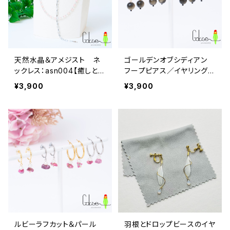
天然水晶＆アメジスト ネ
ゴールデンオブシディアン
ックレス：asn004【癒しと安
フープピアス／イヤリング：
心感、穏やかな愛情】
asp013【問題解決、開運】
¥3,900
¥3,900
《アレルギー対応》
ルビーラフカット＆パール
羽根とドロップビースのイヤ