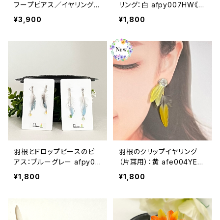
フープピアス／イヤリング：
リング：白 afpy007HW《ア
asp-012【癒し、ヒーリング
レルギー対応》
¥3,900
¥1,800
に】《アレルギー対応》
羽根とドロップビースのピ
羽根のクリップイヤリング
アス：ブルーグレー afpy00
（片耳用）：黄 afe004YE
7BL《アレルギー対応》
《アレルギー対応》
¥1,800
¥1,800