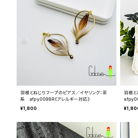
羽根とねじりフープのピアス／イヤリング：茶
羽根と
系 afpy009BR《アレルギー対応》
afpy
¥1,800
¥1,80