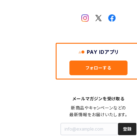
リング
天然石
白、クリア（white,clear）
クリスタル（水晶）
ネックレス、チョーカー
その他の素材
黒（black）
パール（真珠）
セット
青、紺（blue,navy）
PAY IDアプリ
ペリドット
緑、黄緑（green）
フォローする
ラピス・ラズリ
赤、橙（red, orange）
ムーンストーン
ピンク（pink）
メールマガジンを受け取る
新商品やキャンペーンなどの

アゲート（瑪瑙）
最新情報をお届けいたします。
紫（purple）
カーネリアン
登録
金、黄色、茶（gold, yellow, brown）