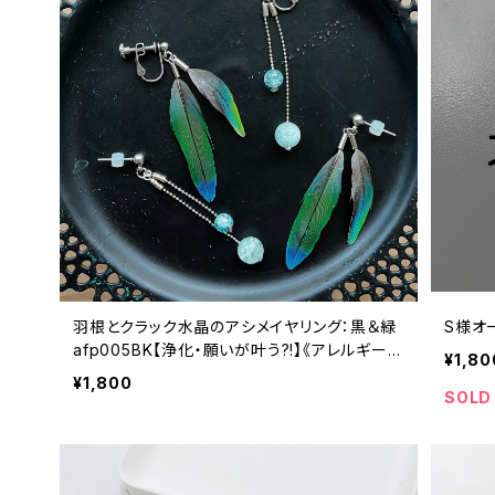
羽根とクラック水晶のアシメイヤリング：黒＆緑
S様オ
afp005BK【浄化・願いが叶う?!】《アレルギー対
¥1,80
応》
¥1,800
SOLD