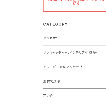
です
CATEGORY
アクセサリー
ピアス
サンキャッチャー、インテリア小物 等
イヤリング
サンキャッチャー
アレルギー対応アクセサリー
イヤカフ
バッグチャーム、キーホルダー
素材で選ぶ
ブローチ
その他
羽根（フェザー）
石の色