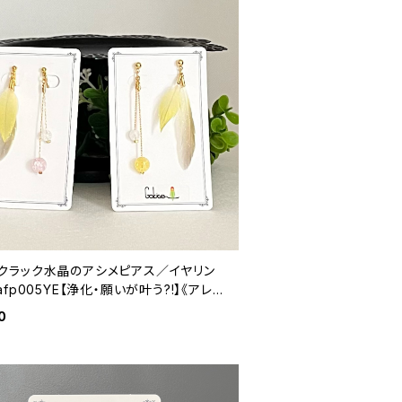
クラック水晶のアシメピアス／イヤリン
afp005YE【浄化・願いが叶う?!】《アレル
応》
0