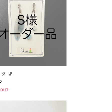
ーダー品
0
 OUT