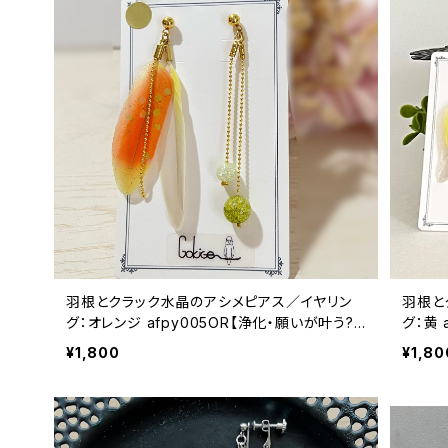
羽根とクラック水晶のアシメピアス／イヤリン
羽根と
グ：オレンジ afpy005OR【浄化・願いが叶う?!】
グ：黄 
《アレルギー対応》
ギー対
¥1,800
¥1,80