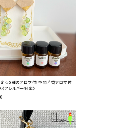
限定☆3種のアロマ付！空間芳香アロマ付
ス《アレルギー対応》
50